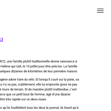
u
72, une famille plutôt traditionnelle donne naissance à
Hélène qui nait, le 10 juillet pour être précise. La famille
quelques dizaines de kilomètres de leur première maison.
e adore faire du vélo. Et lorsqu’il court sur la piste, sa
lui n’y va pas, subtilement, elle lui emprunte (pour ne pas
s tours de terrain. Et de manière plutôt inattendue, c’est
arce que ce petit bout de femme, âgé d’une dizaine
tre très rapide sur un deux roues.
qu’ils feuillettent tous les deux le journal, ils lisent qu’à